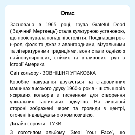
Опис
Заснована в 1965 році, група Grateful Dead
('Вдячний Мертвець') стала культурною установою,
що проіснувала понад півстоліття. Поєднавши рок-
н-рол, фолк та джаз з авангардними, візуальними
та літературними традиціями, вони стали однією з
найпопулярніших, стійких та впливових груп в
історії Америки.
Світ кольору - ЗОВНІШНЯ УПАКОВКА
Коробне пакування друкується на старовинних
машинах високого друку 1960-х років - шість шарів
яскравих кольорів з тисненням для створення
унікальних тактильних відчуттів. На лицьовій
стороні зображені череп та троянди в центрі,
оточені індивідуальною композицією.
Дизайн сорочки І ТУЗИ
З логотипом альбому 'Steal Your Face', що