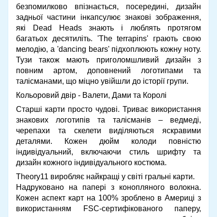
безпомилково впізнається, посередині, дизайн
задньої частини інкапсулює знакові зображення,
які Dead Heads знають і люблять протягом
багатьох десятиліть. 'The terrapins' грають свою
мелодію, а 'dancing bears' підхоплюють кожну ноту.
Тузи також мають приголомшливий дизайн з
повним артом, доповнений логотипами та
талісманами, що міцно увійшли до історії групи.
Кольоровий двір - Валети, Дами та Королі
Старші карти просто чудові. Триває використання
знакових логотипів та талісманів – ведмеді,
черепахи та скелети виділяються яскравими
деталями. Кожен дюйм колоди повністю
індивідуальний, включаючи стиль шрифту та
дизайн кожного індивідуального костюма.
Theory11 виробляє найкращі у світі гральні карти.
Надруковано на папері з конопляного волокна.
Кожен аспект карт на 100% зроблено в Америці з
використанням FSC-сертифікованого паперу,