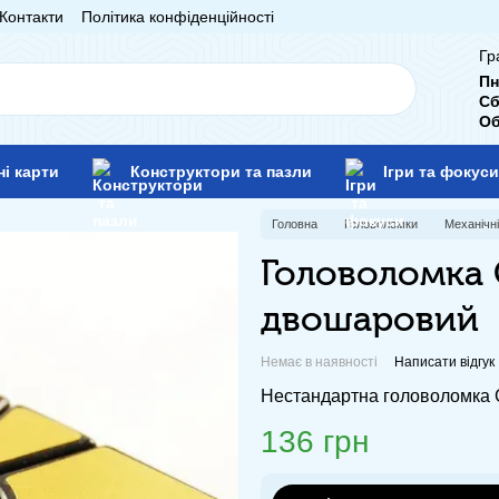
Контакти
Політика конфіденційності
Гр
Пн
Сб
Об
ні карти
Конструктори та пазли
Ігри та фокуси
Головна
Головоломки
Механічн
Головоломка 
двошаровий
Немає в наявності
Написати відгук
Нестандартна головоломка С
136 грн