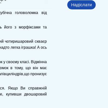
Надіслати
бічна головоломка від
ь його з морфіксами та
ний чотиришаровий скваєр
надто легка іграшка! А ось
 у своєму класі. Відмінна
ломок в тому, що він має
апівциліндрів,що пронизує
ься. Якщо Ви справжній
те, купивши двошаровий