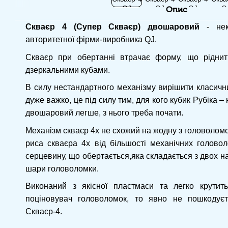
Опис
Скваєр 4 (Супер Скваєр) двошаровий
- неку
авторитетної фірми-виробника QJ.
Скваєр при обертанні втрачає форму, що ріднит
дзеркальними кубами.
В силу нестандартного механізму вирішити класич
дуже важко, це під силу тим, для кого кубик Рубіка – 
двошаровий легше, з нього треба почати.
Механізм скваєр 4х не схожий на жодну з головоломок
риса скваєра 4х від більшості механічних голово
серцевину, що обертається,яка складається з двох н
шари головоломки.
Виконаний з якісної пластмаси та легко крутит
поціновувач головоломок, то явно не пошкодує
Скваєр-4.