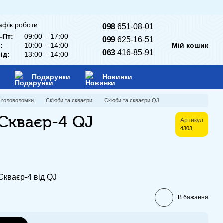
афік роботи:
098
651-08-01
-Пт:
09:00 – 17:00
099
625-16-51
:
10:00 – 14:00
Мій кошик
063
416-85-91
ід:
13:00 – 14:00
Подарунки
Новинки
і головоломки
Ск'юби та скваєри
Ск'юби та скваєри QJ
Скваєр-4 QJ
Артикул
4303
кваєр-4 від QJ
В бажання