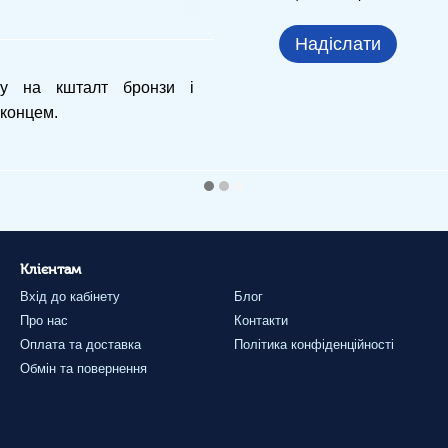
Надіслати
ву на кшталт бронзи і
іконцем.
Клієнтам
Вхід до кабінету
Блог
Про нас
Контакти
Оплата та доставка
Політика конфіденційності
Обмін та повернення