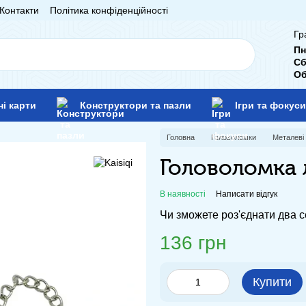
Контакти
Політика конфіденційності
Гр
Пн
Сб
Об
ні карти
Конструктори та пазли
Ігри та фокуси
Головна
Головоломки
Металеві
Головоломка 
В наявності
Написати відгук
Чи зможете роз'єднати два 
136 грн
Купити