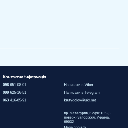
Контактна інформація
098
651-08-01
Написати в Viber
099
625-16-51
Написати в Telegram
063
416-85-91
krutygolov@ukr.net
пр. Металургів, 6 офіс 105 (3
поверх) Запоріжжя, Україна,
69032
Мапа проїзду