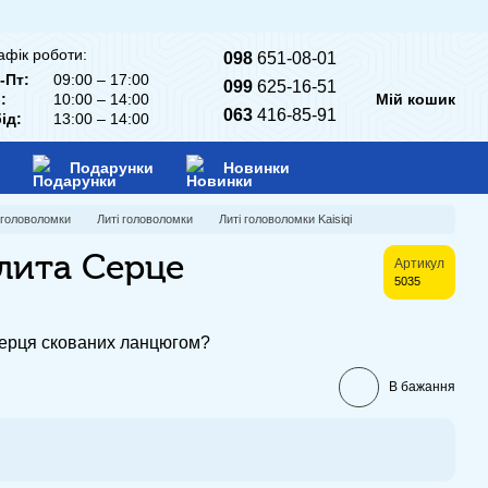
афік роботи:
098
651-08-01
-Пт:
09:00 – 17:00
099
625-16-51
:
10:00 – 14:00
Мій кошик
063
416-85-91
ід:
13:00 – 14:00
Подарунки
Новинки
 головоломки
Литі головоломки
Литі головоломки Kaisiqi
лита Серце
Артикул
5035
серця скованих ланцюгом?
В бажання