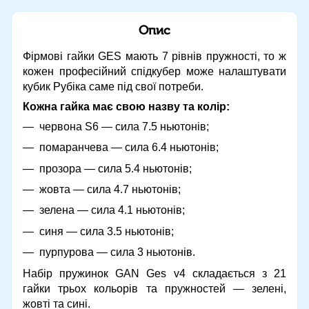
Опис
Фірмові гайки GES мають 7 рівнів пружності, то ж
кожен професійний спідкубер може налаштувати
кубик Рубіка саме під свої потреби.
Кожна гайка має свою назву та колір:
червона S6 — сила 7.5 ньютонів;
помаранчева — сила 6.4 ньютонів;
прозора — сила 5.4 ньютонів;
жовта — сила 4.7 ньютонів;
зелена — сила 4.1 ньютонів;
синя — сила 3.5 ньютонів;
пурпурова — сила 3 ньютонів.
Набір пружинок GAN Ges v4 складається з 21
гайки трьох кольорів та пружностей — зелені,
жовті та сині.