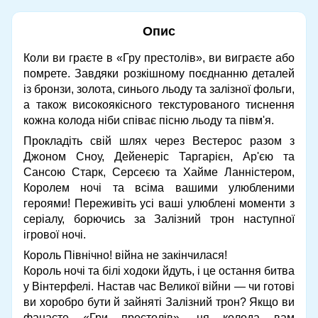
Опис
Коли ви граєте в «Гру престолів», ви виграєте або
помрете. Завдяки розкішному поєднанню деталей
із бронзи, золота, синього льоду та залізної фольги,
а також високоякісного текстурованого тиснення
кожна колода ніби співає пісню льоду та півм'я.
Прокладіть свій шлях через Вестерос разом з
Джоном Сноу, Дейенеріс Таргарієн, Ар'єю та
Сансою Старк, Серсеєю та Хайме Ланністером,
Королем ночі та всіма вашими улюбленими
героями! Переживіть усі ваші улюблені моменти з
серіалу, борючись за Залізний трон наступної
ігрової ночі.
Король Північно! війна не закінчилася!
Король ночі та білі ходоки йдуть, і це остання битва
у Вінтерфелі. Настав час Великої війни — чи готові
ви хоробро бути й зайняті Залізний трон? Якщо ви
фанаєте «Гри престолів», ця колода вам