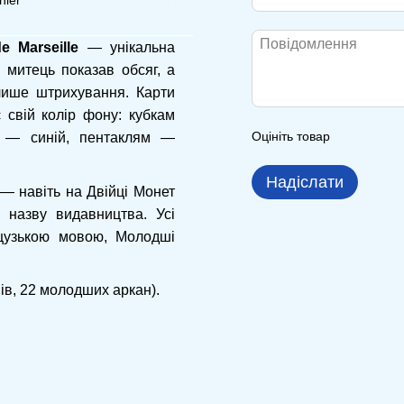
e Marseille
— унікальна
 митець показав обсяг, а
лише штрихування. Карти
є свій колір фону: кубкам
Оцініть товар
м — синій, пентаклям —
Надіслати
 — навіть на Двійці Монет
 назву видавництва. Усі
цузькою мовою, Молодші
ів, 22 молодших аркан).