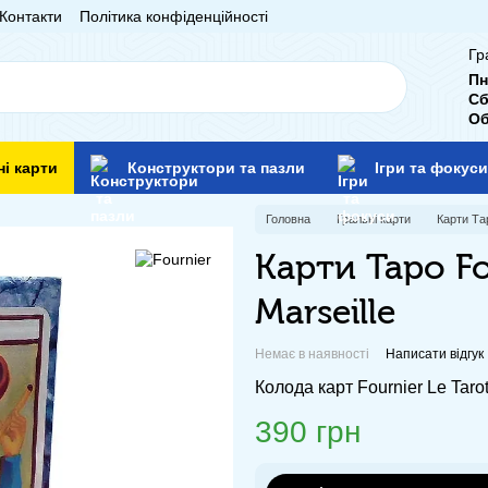
Контакти
Політика конфіденційності
Гр
Пн
Сб
Об
ні карти
Конструктори та пазли
Ігри та фокуси
Головна
Гральні карти
Карти Та
Карти Таро Fo
Marseille
Немає в наявності
Написати відгук
Колода карт Fournier Le Taro
390 грн