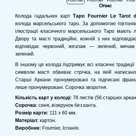
Опис
Колода гадальних карт
Таро Fournier Le Tarot d
колода марсельського таро. За допомогою півтонів
ілюстрації класичного марсельського Таро мають 
Двору та масті традиційні, кожній з них відповіда
відповідає червоний, жезлам — зелений, меча
зелений.
В іншому ця колода підтримує всі класичні традиції
символи масті обвиває стрічка, на якій написано
Старші Аркани пронумеровані та підписані фран
лише пронумеровані. Сорочка зворотня.
Кількість карт у колоді:
78 листів (56 старших аркан
Сорочка:
синя, візерунок без канта.
Розмір карти:
111 x 60 мм.
Матеріал:
картон.
Виробник:
Fournier, Іспанія.