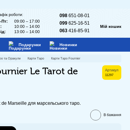
афік роботи:
098
651-08-01
-Пт:
09:00 – 17:00
099
625-16-51
:
10:00 – 14:00
Мій кошик
063
416-85-91
ід:
13:00 – 14:00
Подарунки
Новинки
ро та Оракули
Карти Таро
Карти Таро Fournier
urnier Le Tarot de
Артикул
11297
t de Marseille для марсельського таро.
В бажання