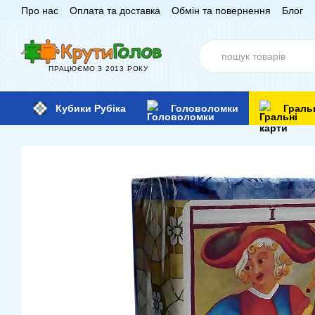
Про нас
Оплата та доставка
Обмін та повернення
Блог
Перейти до основного контенту
ПРАЦЮЄМО З 2013 РОКУ
Кубики Рубіка
Головоломки
Граль