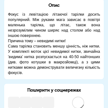
Опис
Фокус із левітацією літаючої тарілки досить
популярний. Між руками мага зависає в повітрі
маленька тарілка, що літає, також вона
незрозумілим чином ширяє над столом або над
іншою поверхнею.
Причина тому – невидимі нитки!
Сама тарілка становить меншу цінність, ніж нитки.
У комплекті моток цієї невидимої нитки, звичайна
'видима' нитка розпускається на 40-50 найтонших
(див. фото котушки в макрозйомці), а з цими
нитками можна демонструвати величезну кількість
фокусів.
Поширити у соцмережах