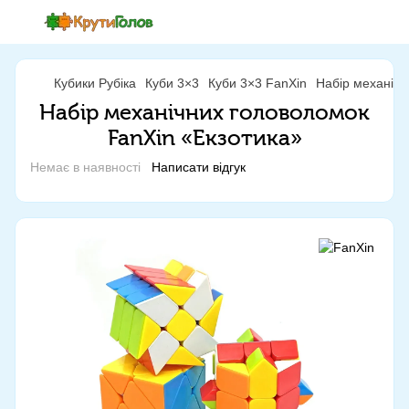
Кубики Рубіка
Куби 3×3
Куби 3×3 FanXin
Набір механічн
Набір механічних головоломок
FanXin «Екзотика»
Немає в наявності
Написати відгук