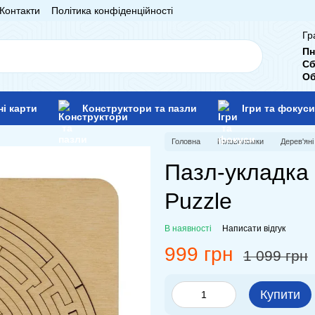
Контакти
Політика конфіденційності
Гр
Пн
Сб
Об
ні карти
Конструктори та пазли
Ігри та фокуси
Головна
Головоломки
Дерев'ян
Пазл-укладка 
Puzzle
В наявності
Написати відгук
999 грн
1 099 грн
Купити