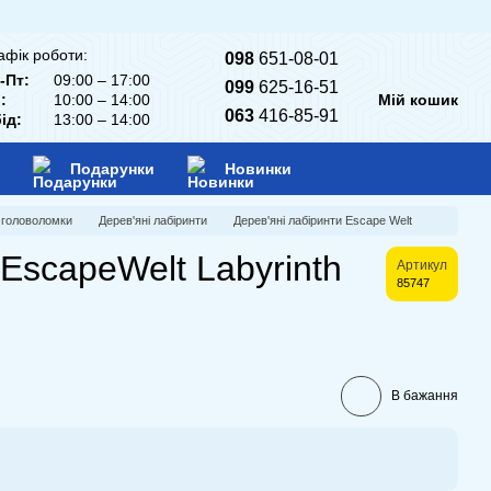
афік роботи:
098
651-08-01
-Пт:
09:00 – 17:00
099
625-16-51
:
10:00 – 14:00
Мій кошик
063
416-85-91
ід:
13:00 – 14:00
Подарунки
Новинки
і головоломки
Дерев'яні лабіринти
Дерев'яні лабіринти Escape Welt
EscapeWelt Labyrinth
Артикул
85747
В бажання