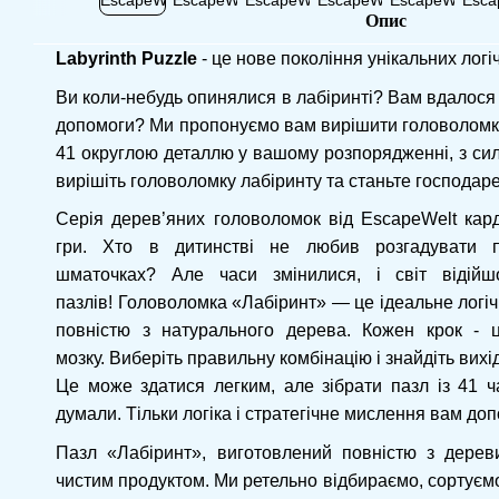
Опис
Labyrinth Puzzle
- це нове покоління унікальних логіч
Ви коли-небудь опинялися в лабіринті? Вам вдалося
допомоги? Ми пропонуємо вам вирішити головоломку
41 округлою деталлю у вашому розпорядженні, з силою
вирішіть головоломку лабіринту та станьте господар
Серія дерев’яних головоломок від EscapeWelt кар
гри. Хто в дитинстві не любив розгадувати п
шматочках? Але часи змінилися, і світ відійш
пазлів! Головоломка «Лабіринт» — це ідеальне логі
повністю з натурального дерева. Кожен крок - 
мозку. Виберіть правильну комбінацію і знайдіть вихід
Це може здатися легким, але зібрати пазл із 41 ч
думали. Тільки логіка і стратегічне мислення вам до
Пазл «Лабіринт», виготовлений повністю з дереви
чистим продуктом. Ми ретельно відбираємо, сортуєм