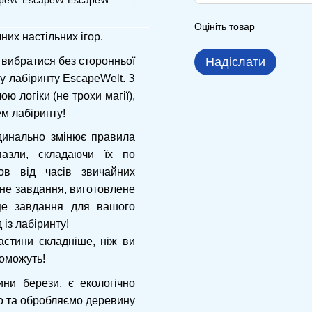
Оцініть товар
них настільних ігор.
 вибратися без сторонньої
Надіслати
 лабіринту EscapeWelt. З
 логіки (не трохи магії),
ем лабіринту!
динально змінює правила
азли, складаючи їх по
ов від часів звичайних
чне завдання, виготовлене
це завдання для вашого
 із лабіринту!
астини складніше, ніж ви
поможуть!
ни берези, є екологічно
о та обробляємо деревину