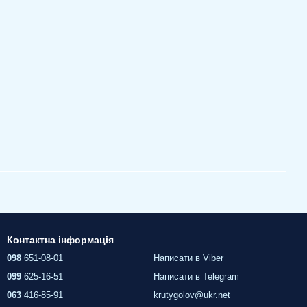
Контактна інформація
098
651-08-01
Написати в Viber
099
625-16-51
Написати в Telegram
063
416-85-91
krutygolov@ukr.net