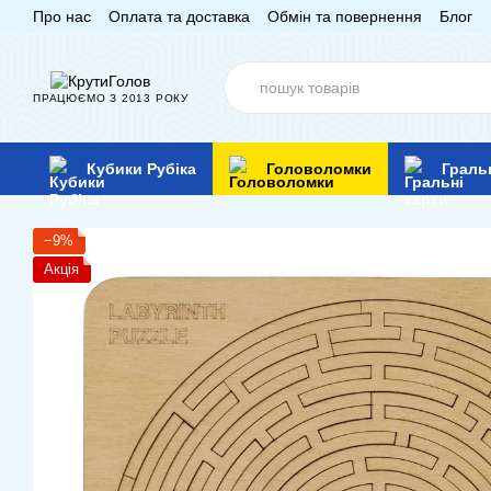
Про нас
Оплата та доставка
Обмін та повернення
Блог
Перейти до основного контенту
ПРАЦЮЄМО З 2013 РОКУ
Кубики Рубіка
Головоломки
Граль
−9%
Акція