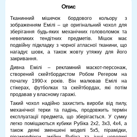
Опис
Тканинний мішечок бордового кольору з
зображенням Емілі – це оригінальний чохол для
зберігання будь-яких механічних головоломок та
невеликих тендітних предметів. Мішок має
подвійну підкладку з чорної атласної тканини, що
нагадує шовк, а також жовту утяжку для його
закривання.
Дивна Емілі – рекламний маскот-персонаж,
створений скейтбордистом Робом Регером на
початку 1990-х років. Він малював Емілі на
стікерах, футболках та скейтбордах, які потім
продавав у власному гаражі.
Такий чохол надійно захистить вироби від пилу,
механічної терки та падінь, продовжить термін
експлуатації предмета, що зберігається. У сумку
легко поміщаються кубики Рубіка 2х2, 3х3, 4х4, а
також деякі зменшені моделі 5х5, пірамідки,
піраморфікси, змійки Рубіка та інші невеликі