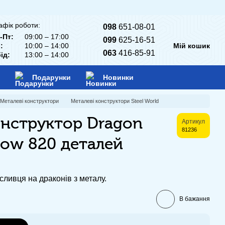
афік роботи:
098
651-08-01
-Пт:
09:00 – 17:00
099
625-16-51
:
10:00 – 14:00
Мій кошик
063
416-85-91
ід:
13:00 – 14:00
Подарунки
Новинки
Металеві конструктори
Металеві конструктори Steel World
нструктор Dragon
Артикул
81236
bow 820 деталей
сливця на драконів з металу.
В бажання