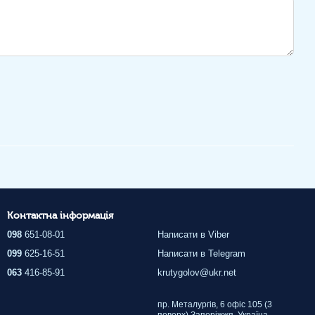
Контактна інформація
098
651-08-01
Написати в Viber
099
625-16-51
Написати в Telegram
063
416-85-91
krutygolov@ukr.net
пр. Металургів, 6 офіс 105 (3