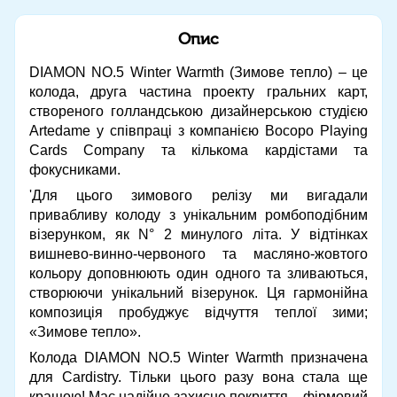
Опис
DIAMON NO.5 Winter Warmth (Зимове тепло) – це
колода, друга частина проекту гральних карт,
створеного голландською дизайнерською студією
Artedame у співпраці з компанією Bocopo Playing
Cards Company та кількома кардістами та
фокусниками.
'Для цього зимового релізу ми вигадали
привабливу колоду з унікальним ромбоподібним
візерунком, як N° 2 минулого літа. У відтінках
вишнево-винно-червоного та масляно-жовтого
кольору доповнюють один одного та зливаються,
створюючи унікальний візерунок. Ця гармонійна
композиція пробуджує відчуття теплої зими;
«Зимове тепло».
Колода DIAMON NO.5 Winter Warmth призначена
для Cardistry. Тільки цього разу вона стала ще
кращою! Має надійне захисне покриття – фірмовий