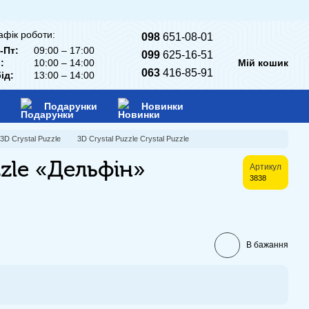
афік роботи:
098
651-08-01
-Пт:
09:00 – 17:00
099
625-16-51
:
10:00 – 14:00
Мій кошик
063
416-85-91
ід:
13:00 – 14:00
Подарунки
Новинки
3D Crystal Puzzle
3D Crystal Puzzle Crystal Puzzle
zzle «Дельфін»
Артикул
3838
В бажання