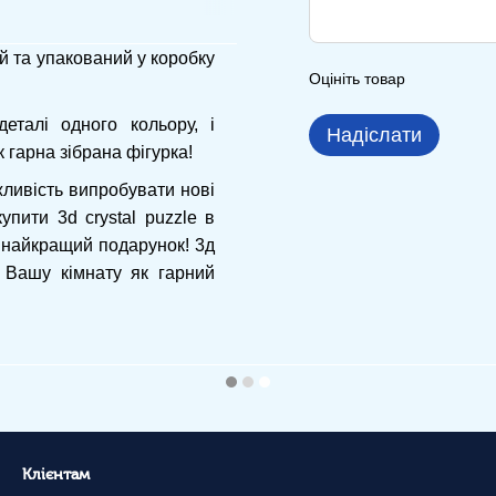
й та упакований у коробку
Оцініть товар
еталі одного кольору, і
Надіслати
 гарна зібрана фігурка!
ливість випробувати нові
упити 3d crystal puzzle в
- найкращий подарунок! 3д
 Вашу кімнату як гарний
Клієнтам