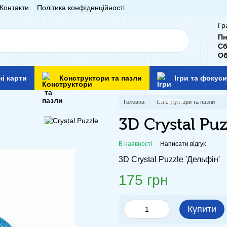
Контакти
Політика конфіденційності
Гр
Пн
Сб
Об
ні карти
Конструктори та пазли
Ігри та фокуси
Головна
Конструктори та пазли
3D Crystal Pu
В наявності
Написати відгук
3D Crystal Puzzle 'Дельфін'
175 грн
Купити