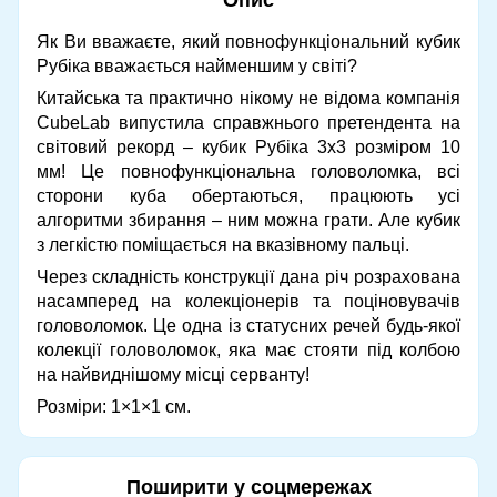
Як Ви вважаєте, який повнофункціональний кубик
Рубіка вважається найменшим у світі?
Китайська та практично нікому не відома компанія
CubeLab випустила справжнього претендента на
світовий рекорд – кубик Рубіка 3x3 розміром 10
мм! Це повнофункціональна головоломка, всі
сторони куба обертаються, працюють усі
алгоритми збирання – ним можна грати. Але кубик
з легкістю поміщається на вказівному пальці.
Через складність конструкції дана річ розрахована
насамперед на колекціонерів та поціновувачів
головоломок. Це одна із статусних речей будь-якої
колекції головоломок, яка має стояти під колбою
на найвиднішому місці серванту!
Розміри: 1×1×1 см.
Поширити у соцмережах