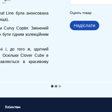
Оцініть товар
af Line була анонсована
юща).
Надіслати
 Curvy Copter. Змінений
 бути гідним колекційним
і і, до того ж, здатний
 Оскільки Clover Cube в
авляється в красивому
Клієнтам