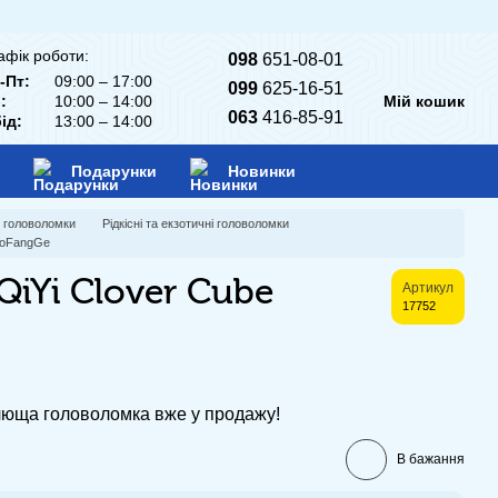
афік роботи:
098
651-08-01
-Пт:
09:00 – 17:00
099
625-16-51
:
10:00 – 14:00
Мій кошик
063
416-85-91
ід:
13:00 – 14:00
Подарунки
Новинки
і головоломки
Рідкісні та екзотичні головоломки
 MoFangGe
iYi Clover Cube
Артикул
17752
люща головоломка вже у продажу!
В бажання