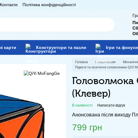
Контакти
Політика конфіденційності
Гр
Пн
Сб
Об
ні карти
Конструктори та пазли
Ігри та фокуси
Головна
Головоломки
Механічн
Рідкісні та екзотичні головоломки QiYi
Головолмока Q
(Клевер)
В наявності
Написати відгук
Анонсована після виходу П
799 грн