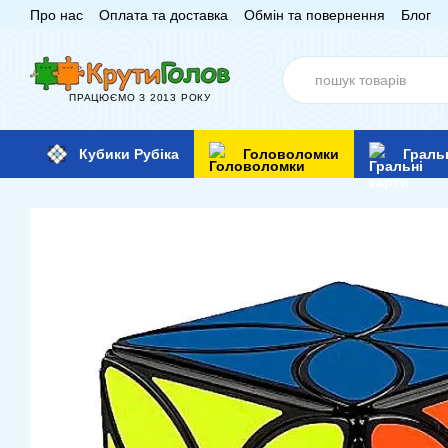
Про нас
Оплата та доставка
Обмін та повернення
Блог
Перейти до основного контенту
ПРАЦЮЄМО З 2013 РОКУ
Кубики Рубіка
Головоломки
Граль