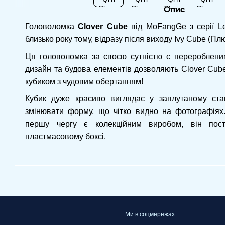
Опис
Головоломка
Clover Cube
від MoFangGe з серії Le
близько року тому, відразу після виходу Ivy Cube (Пл
Ця головоломка за своєю сутністю є переробленим
дизайн та будова елементів дозволяють Clover Cube
кубиком з чудовим обертанням!
Кубик дуже красиво виглядає у заплутаному стан
змінювати форму, що чітко видно на фотографіях.
першу чергу є колекційним виробом, він пост
пластмасовому боксі.
Ми в соцмережах