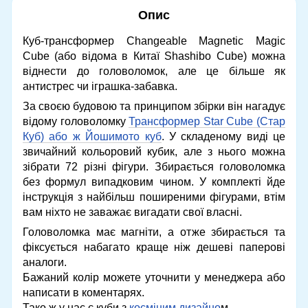
Опис
Куб-трансформер Changeable Magnetic Magic
Cube (або відома в Китаї Shashibo Cube) можна
віднести до головоломок, але це більше як
антистрес чи іграшка-забавка.
За своєю будовою та принципом збірки він нагадує
відому головоломку
Трансформер Star Cube (Стар
Куб) або ж Йошимото куб
. У складеному виді це
звичайний кольоровий кубик, але з нього можна
зібрати 72 різні фігури. Збирається головоломка
без формул випадковим чином. У комплекті йде
інструкція з найбільш поширеними фігурами, втім
вам ніхто не заважає вигадати свої власні.
Головоломка має магніти, а отже збирається та
фіксується набагато краще ніж дешеві паперові
аналоги.
Бажаний колір можете уточнити у менеджера або
написати в коментарях.
Тако ж у нас є куби з
косміним дизайно
м