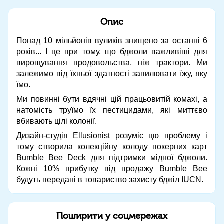
Опис
Понад 10 мільйонів вуликів знищено за останні 6
років... І це при тому, що бджоли важливіші для
вирощування продовольства, ніж трактори. Ми
залежимо від їхньої здатності запилювати їжу, яку
їмо.
Ми повинні бути вдячні цій працьовитій комахі, а
натомість труїмо їх пестицидами, які миттєво
вбивають цілі колонії.
Дизайн-студія Ellusionist розуміє цю проблему і
тому створила колекційну колоду покерних карт
Bumble Bee Deck для підтримки мідної бджоли.
Кожні 10% прибутку від продажу Bumble Bee
будуть передані в товариство захисту бджіл IUCN.
Поширити у соцмережах