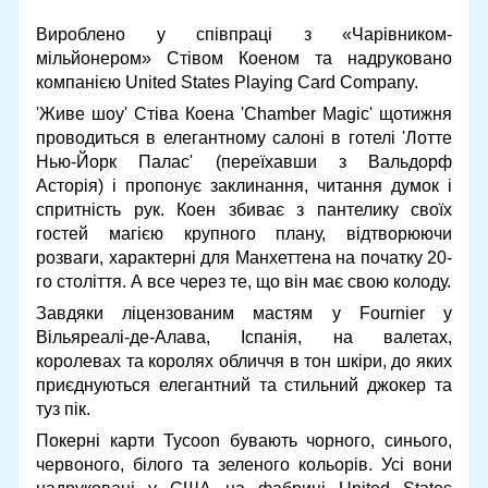
Вироблено у співпраці з «Чарівником-
мільйонером» Стівом Коеном та надруковано
компанією United States Playing Card Company.
'Живе шоу' Стіва Коена 'Chamber Magic' щотижня
проводиться в елегантному салоні в готелі 'Лотте
Нью-Йорк Палас' (переїхавши з Вальдорф
Асторія) і пропонує заклинання, читання думок і
спритність рук. Коен збиває з пантелику своїх
гостей магією крупного плану, відтворюючи
розваги, характерні для Манхеттена на початку 20-
го століття. А все через те, що він має свою колоду.
Завдяки ліцензованим мастям у Fournier у
Вільяреалі-де-Алава, Іспанія, на валетах,
королевах та королях обличчя в тон шкіри, до яких
приєднуються елегантний та стильний джокер та
туз пік.
Покерні карти Tycoon бувають чорного, синього,
червоного, білого та зеленого кольорів. Усі вони