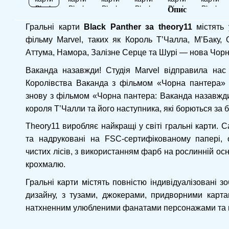
Опис
Гральні карти
Black Panther за theory11
містять 
фільму Marvel, таких як Король Т’Чалла, М’Баку, 
Аттума, Намора, Залізне Серце та Шурі — нова Чор
Ваканда назавжди! Студія Marvel відправила нас
Королівства Ваканда з фільмом «Чорна пантера» 2
знову з фільмом «Чорна пантера: Ваканда назавжд
короля Т’Чалли та його наступника, які борються за б
Theory11 виробляє найкращі у світі гральні карти. 
та надруковані на FSC-сертифікованому папері, 
чистих лісів, з використанням фарб на рослинній осн
крохмалю.
Гральні карти містять повністю індивідуалізовані з
дизайну, з тузами, джокерами, придворними карта
натхненним улюбленими фанатами персонажами та 