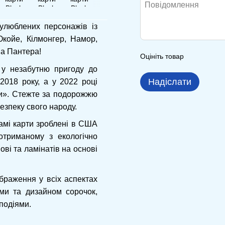
улюблених персонажів із
Окойе, Кілмонгер, Намор,
на Пантера!
Оцініть товар
 у незабутню пригоду до
Надіслати
018 року, а у 2022 році
и». Стежте за подорожжю
езпеку свого народу.
Самі карти зроблені в США
отриманому з екологічно
ові та ламінатів на основі
ображення у всіх аспектах
ми та дизайном сорочок,
подіями.