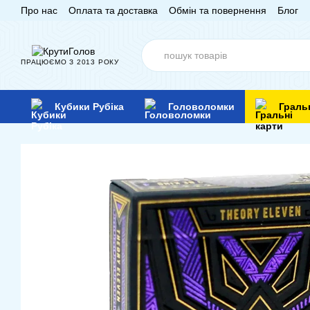
Про нас
Оплата та доставка
Обмін та повернення
Блог
Перейти до основного контенту
ПРАЦЮЄМО З 2013 РОКУ
Кубики Рубіка
Головоломки
Граль