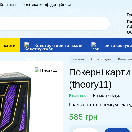
Контакти
Політика конфіденційності
Гр
Пн
Сб
Об
ні карти
Конструктори та пазли
Ігри та фокуси
Головна
Гральні карти
Колекційн
Покерні карти
(theory11)
В наявності
Написати відгук
Гральні карти преміум-класу
585 грн