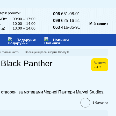
афік роботи:
098
651-08-01
-Пт:
09:00 – 17:00
099
625-16-51
:
10:00 – 14:00
Мій кошик
063
416-85-91
ід:
13:00 – 14:00
Подарунки
Новинки
і гральні карти
Колекційні гральні карти Theory11
 Black Panther
Артикул
91174
, створені за мотивами Чорної Пантери Marvel Studios.
В бажання