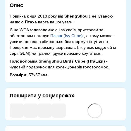
Опис
Новинка кінця 2018 року від
ShengShou
з нечуваною
назвою
Птаха
варта вашої уваги.
Є не WCA головоломкою і за своїм пристроєм та
обертанням нагадує
Плющ (Ivy Cube)
, а тому можна
уявити, що вона збирається без формул інтуїтивно.
Поверхня має приємну шорсткість (як у всіх моделей із
серії GEM) на гранях і дуже приємно крутиться.
Головоломка ShengShou Birds Cube (Пташки)
-
чудовий подарунок для колекціонерів головоломок.
Розміри
: 57х57 мм.
Поширити у соцмережах