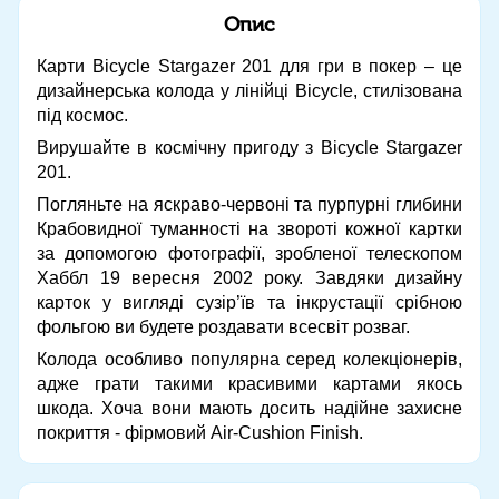
Опис
Карти Bicycle Stargazer 201 для гри в покер – це
дизайнерська колода у лінійці Bicycle, стилізована
під космос.
Вирушайте в космічну пригоду з Bicycle Stargazer
201.
Погляньте на яскраво-червоні та пурпурні глибини
Крабовидної туманності на звороті кожної картки
за допомогою фотографії, зробленої телескопом
Хаббл 19 вересня 2002 року. Завдяки дизайну
карток у вигляді сузір’їв та інкрустації срібною
фольгою ви будете роздавати всесвіт розваг.
Колода особливо популярна серед колекціонерів,
адже грати такими красивими картами якось
шкода. Хоча вони мають досить надійне захисне
покриття - фірмовий Air-Cushion Finish.