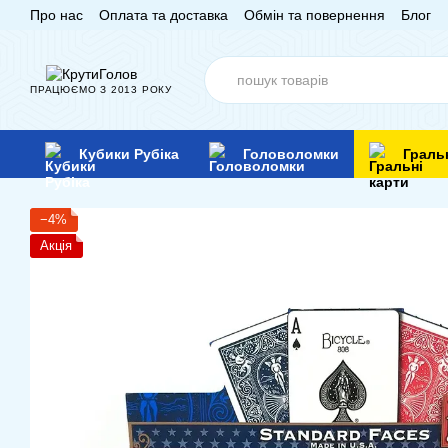
Про нас
Оплата та доставка
Обмін та повернення
Блог
Перейти до основного контенту
ПРАЦЮЄМО З 2013 РОКУ
Кубики Рубіка
Головоломки
Граль
−4%
Акція