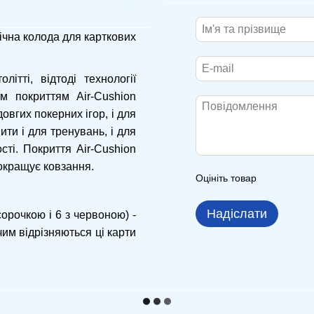
нічна колода для карткових
тті, відтоді технології
м покриттям Air-Cushion
довгих покерних ігор, і для
ти і для тренувань, і для
ті. Покриття Air-Cushion
окращує ковзання.
Оцініть товар
Надіслати
сорочкою і 6 з червоною) -
чим відрізняються ці карти