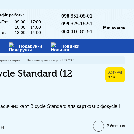
афік роботи:
098
651-08-01
-Пт:
09:00 – 17:00
099
625-16-51
:
10:00 – 14:00
Мій кошик
063
416-85-91
ід:
13:00 – 14:00
Подарунки
Новинки
гральні карти
Класичні гральні карти USPCC
cle Standard (12
Артикул
9794
асичних карт Bicycle Standard для карткових фокусів і
рн
В бажання