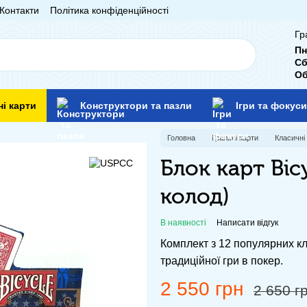
Контакти
Політика конфіденційності
Гр
Пн
Сб
Об
ні карти
Конструктори та пазли
Ігри та фокуси
Головна
Гральні карти
Класичні 
Блок карт Bicy
колод)
В наявності
Написати відгук
Комплект з 12 популярних кл
традиційної гри в покер.
2 550 грн
2 650 г