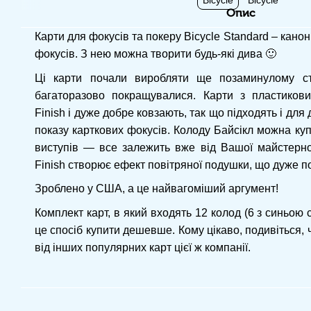
Опис
Карти для фокусів та покеру Bicycle Standard – кано
фокусів. З нею можна творити будь-які дива 🙂
Ці карти почали виробляти ще позаминулому столі
багаторазово покращувалися. Карти з пластикови
Finish і дуже добре ковзають, так що підходять і для 
показу карткових фокусів. Колоду Байсікл можна купи
виступів — все залежить вже від Вашої майстернос
Finish створює ефект повітряної подушки, що дуже п
Зроблено у США, а це найвагоміший аргумент!
Комплект карт, в який входять 12 колод (6 з синьою 
це спосіб купити дешевше. Кому цікаво, подивіться, 
від інших популярних карт цієї ж компанії.