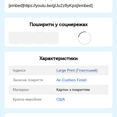
[embed]https://youtu.be/glJu2z8yKps[/embed]
Поширити у соцмережах
Характеристики
Індекси
Large Print (Гігантський)
Захисне покриття
Air-Cushion Finish
Матеріал
Картон з покриттям
Країна-виробник
США