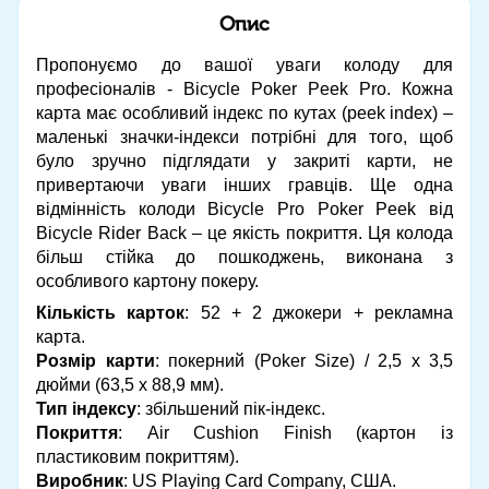
Опис
Пропонуємо до вашої уваги колоду для
професіоналів - Bicycle Poker Peek Pro. Кожна
карта має особливий індекс по кутах (peek index) –
маленькі значки-індекси потрібні для того, щоб
було зручно підглядати у закриті карти, не
привертаючи уваги інших гравців. Ще одна
відмінність колоди Bicycle Pro Poker Peek від
Bicycle Rider Back – це якість покриття. Ця колода
більш стійка до пошкоджень, виконана з
особливого картону покеру.
Кількість карток
: 52 + 2 джокери + рекламна
карта.
Розмір карти
: покерний (Poker Size) / 2,5 х 3,5
дюйми (63,5 х 88,9 мм).
Тип індексу
: збільшений пік-індекс.
Покриття
: Air Cushion Finish (картон із
пластиковим покриттям).
Виробник
: US Playing Card Company, США.