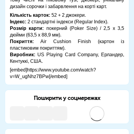
дизайн сорочки і забарвлення на корті карт.
Кількість карток:
52 + 2 джокери.
Індекс:
2 стандартні індекси (Regular Index).
Розмір карти:
покерний (Poker Size) / 2,5 х 3,5
дюйми (63,5 х 88,9 мм).
Покриття:
Air Cushion Finish (картон із
пластиковим покриттям).
Виробник:
US Playing Card Company, Ерландер,
Кентуккі, США.
[embed]https://www.youtube.com/watch?
v=W_ugNhz7BPw[/embed]
Поширити у соцмережах