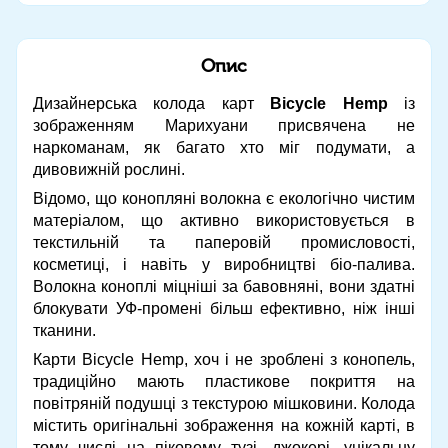
Опис
Дизайнерська колода карт
Bicycle Hemp
із
зображенням Марихуани присвячена не
наркоманам, як багато хто міг подумати, а
дивовижній рослині.
Відомо, що конопляні волокна є екологічно чистим
матеріалом, що активно використовується в
текстильній та паперовій промисловості,
косметиці, і навіть у виробництві біо-палива.
Волокна коноплі міцніші за бавовняні, вони здатні
блокувати УФ-промені більш ефективно, ніж інші
тканини.
Карти Bicycle Hemp, хоч і не зроблені з конопель,
традиційно мають пластикове покриття на
повітряній подушці з текстурою мішковини. Колода
містить оригінальні зображення на кожній карті, в
тому числі на піковому тузі, джокері, унікальну