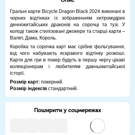
Гральні карти Bicycle Dragon Black 2024 виконані в
чорних відтінках із зображенням хитромудрих
деннокитайських драконів на сорочці та тузі. У
колоді також стилізовані джокери та старші карти –
Валет, Дама, Король.
Коробка та сорочка карт має срібне фольгування,
від чого набувають яскравого відтінку розкоші.
Карти для гри в покер будуть в першу чергу цікаві
колекціонерам і любителям давньокитайської
історії.
Розмір карт:
покерний.
Розмір індексів
стандартний.
Поширити у соцмережах