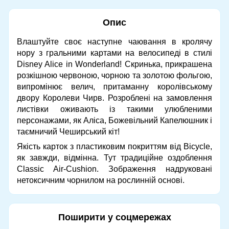
Опис
Влаштуйте своє наступне чаювання в кролячу
нору з гральними картами на велосипеді в стилі
Disney Alice in Wonderland! Скринька, прикрашена
розкішною червоною, чорною та золотою фольгою,
випромінює велич, притаманну королівському
двору Королеви Чирв. Розроблені на замовлення
листівки оживають із такими улюбленими
персонажами, як Аліса, Божевільний Капелюшник і
таємничий Чеширський кіт!
Якість карток з пластиковим покриттям від Bicycle,
як завжди, відмінна. Тут традиційне оздоблення
Classic Air-Cushion. Зображення надруковані
нетоксичним чорнилом на рослинній основі.
Поширити у соцмережах