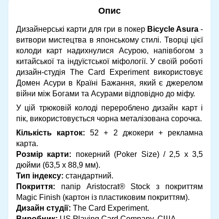
Опис
Дизайнерські карти для гри в покер
Bicycle Asura
-
витвори мистецтва в японському стилі. Творці цієї
колоди карт надихнулися Асурою, напівбогом з
китайської та індуїстської міфології. У своїй роботі
дизайн-студія The Card Experiment використовує
Домен Асури в Країні Бажання, який є джерелом
війни між Богами та Асурами відповідно до міфу.
У цій трюковій колоді перероблено дизайн карт і
пік, використовується чорна металізована сорочка.
Кількість карток:
52 + 2 джокери + рекламна
карта.
Розмір карти:
покерний (Poker Size) / 2,5 х 3,5
дюйми (63,5 х 88,9 мм).
Тип індексу:
стандартний.
Покриття:
папір Aristocrat® Stock з покриттям
Magic Finish (картон із пластиковим покриттям).
Дизайн студії:
The Card Experiment.
Виробник:
US Playing Card Company, США.