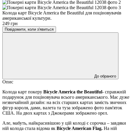
Колода карт Bicycle America the Beautiful для поціновувачів
американської культури.
249 грн
Повідомити, коли з'явиться
До обраного
Опис
Колода карт покеру
Bicycle America the Beautiful
- справжній
подарунок для поціновувача всього американського. Має дуже
незвичайний дизайн: на всіх старших картах замість звичних
фігур короля, дами, валета та туза зображено фото пам'яток
США. На двох картах з Джокерами зображено орел.
Але, мабуть, найкрасивішою у цій колоді є сорочка – завдяки
ній колода стала відома як
Bicycle American Flag.
На ній