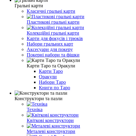
Гральні карти
Класичні гральні карти
Пластикові гральні карти
Колекційні гральні карти
Карти для фокусів і трюків
Набори гральних карт
Аксесуари для покеру
Покерні набори та фішки
Карти Таро та Оракули
Карти Таро
Оракули
Набори Таро
Книги по Таро
Конструктори та пазли
Техніка
Квіткові конструктори
Металеві конструктори