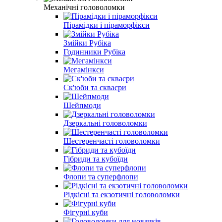
Механічні головоломки
Пірамідки і піраморфікси
Змійки Рубіка
Годинники Рубіка
Мегамінкси
Ск'юби та скваєри
Шейпмоди
Дзеркальні головоломки
Шестеренчасті головоломки
Гібриди та кубоїди
Флопи та суперфлопи
Рідкісні та екзотичні головоломки
Фігурні куби