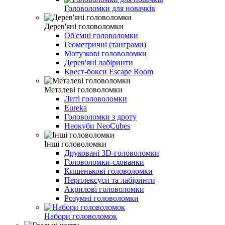
Головоломки для новачків
Дерев'яні головоломки
Об'ємні головоломки
Геометричні (танграми)
Мотузкові головоломки
Дерев'яні лабіринти
Квест-бокси Escape Room
Металеві головоломки
Литі головоломки
Eureka
Головоломки з дроту
Неокуби NeoCubes
Інші головоломки
Друковані 3D-головоломки
Головоломки-схованки
Кишенькові головоломки
Перплексуси та лабіринти
Акрилові головоломки
Розумні головоломки
Набори головоломок