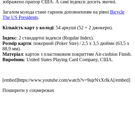
зображено прапор США. А самі індекси досить звичні.
Загалом колода стане гарним доповненням на рівні
Bicycle
The US Presidents
.
Кількість карт у колоді
: 54 аркуші (52 + 2 джокери).
Індекс
: 2 стандартні індекси (Regular Index).
Розмір карти
: покерний (Poker Size) / 2,5 х 3,5 дюйми (63,5 х
88,9 мм).
Матеріал
: картон з пластиковим покриттям Air-cushion Finish.
Виробник
: United States Playing Card Company, США.
[embed]https://www.youtube.com/watch?v=9ujrNxXrIkA[/embed]
Поширити у соцмережах