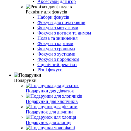
Аксесуари для ігор
Реквізит для фокусів
Набори фокусів
Фокуси для початківців
Фокуси з мотузками
Фокуси з вогнем та димом
Поява та зникнення
Фокуси з картами
Фокуси з грошима
Фокуси з хустками
Фокуси з поролоном
Сценічний реквізит
Різні фокуси
Подарунки
Подарунки для дівчаток
Подарунки для хлопчиків
Подарунок для дівчини
Подарунок для хлопця