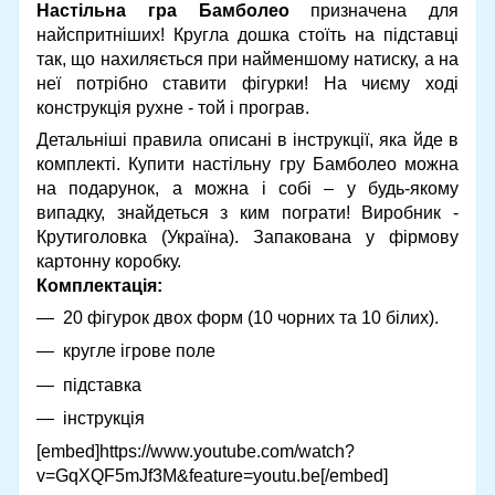
Настільна гра Бамболео
призначена для
найспритніших! Кругла дошка стоїть на підставці
так, що нахиляється при найменшому натиску, а на
неї потрібно ставити фігурки! На чиєму ході
конструкція рухне - той і програв.
Детальніші правила описані в інструкції, яка йде в
комплекті. Купити настільну гру Бамболео можна
на подарунок, а можна і собі – у будь-якому
випадку, знайдеться з ким пограти! Виробник -
Крутиголовка (Україна). Запакована у фірмову
картонну коробку.
Комплектація:
20 фігурок двох форм (10 чорних та 10 білих).
кругле ігрове поле
підставка
інструкція
[embed]https://www.youtube.com/watch?
v=GqXQF5mJf3M&feature=youtu.be[/embed]