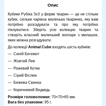
Опис
Кубики Рубіка 3x3 у формі тварин — це не стільки
кубик, скільки чарівна маленька тваринка, яку вам
потрібно розгадувати та про яку потрібно
піклуватися. Зберіть усю колекцію тварин та
створіть власний маленький зоопарк з милашок,
яких можна розгадувати.
До колекції
Animal Cube
входять шість кубиків:
Синій Бегемот
Жовтий Лев
Рожевий Котик
Сірий Віслюк
Бежева Свинка
Коричневий Ведмідь
Розміри головоломки:
70×70×65 мм.
Вага без упаковки:
95 г.