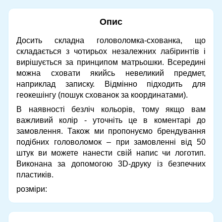
Опис
Досить складна головоломка-схованка, що
складається з чотирьох незалежних лабіринтів і
вирішується за принципом матрьошки. Всередині
можна сховати якийсь невеликий предмет,
наприклад записку. Відмінно підходить для
геокешінгу (пошук схованок за координатами).
В наявності безліч кольорів, тому якщо вам
важливий колір - уточніть це в коментарі до
замовлення. Також ми пропонуємо брендування
подібних головоломок – при замовленні від 50
штук ви можете нанести свій напис чи логотип.
Виконана за допомогою 3D-друку із безпечних
пластиків.
розміри: