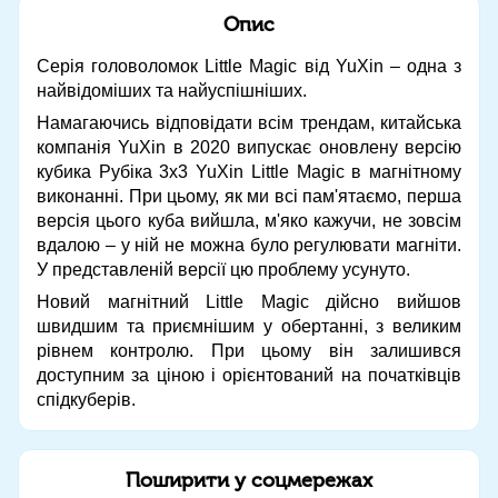
Опис
Серія головоломок Little Magic від YuXin – одна з
найвідоміших та найуспішніших.
Намагаючись відповідати всім трендам, китайська
компанія YuXin в 2020 випускає оновлену версію
кубика Рубіка 3x3 YuXin Little Magic в магнітному
виконанні. При цьому, як ми всі пам'ятаємо, перша
версія цього куба вийшла, м'яко кажучи, не зовсім
вдалою – у ній не можна було регулювати магніти.
У представленій версії цю проблему усунуто.
Новий магнітний Little Magic дійсно вийшов
швидшим та приємнішим у обертанні, з великим
рівнем контролю. При цьому він залишився
доступним за ціною і орієнтований на початківців
спідкуберів.
Поширити у соцмережах