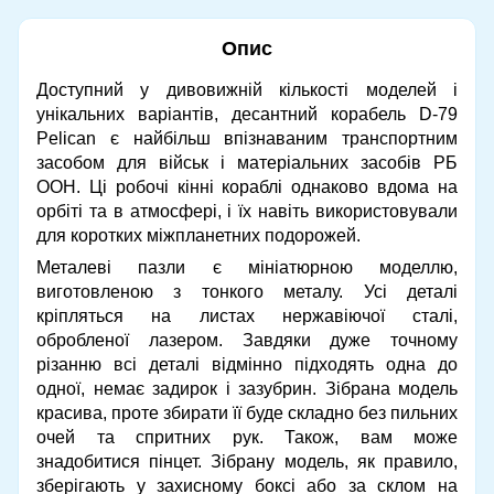
Опис
Доступний у дивовижній кількості моделей і
унікальних варіантів, десантний корабель D-79
Pelican є найбільш впізнаваним транспортним
засобом для військ і матеріальних засобів РБ
ООН. Ці робочі кінні кораблі однаково вдома на
орбіті та в атмосфері, і їх навіть використовували
для коротких міжпланетних подорожей.
Металеві пазли є мініатюрною моделлю,
виготовленою з тонкого металу. Усі деталі
кріпляться на листах нержавіючої сталі,
обробленої лазером. Завдяки дуже точному
різанню всі деталі відмінно підходять одна до
одної, немає задирок і зазубрин. Зібрана модель
красива, проте збирати її буде складно без пильних
очей та спритних рук. Також, вам може
знадобитися пінцет. Зібрану модель, як правило,
зберігають у захисному боксі або за склом на