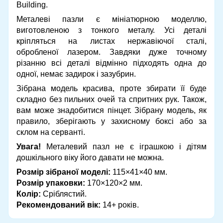
Building.
Металеві пазли є мініатюрною моделлю,
виготовленою з тонкого металу. Усі деталі
кріпляться на листах нержавіючої сталі,
обробленої лазером. Завдяки дуже точному
різанню всі деталі відмінно підходять одна до
одної, немає задирок і зазубрин.
Зібрана модель красива, проте збирати її буде
складно без пильних очей та спритних рук. Також,
вам може знадобитися пінцет. Зібрану модель, як
правило, зберігають у захисному боксі або за
склом на серванті.
Увага!
Металевий пазл не є іграшкою і дітям
дошкільного віку його давати не можна.
Розмір зібраної моделі:
115×41×40 мм.
Розмір упаковки:
170×120×2 мм.
Колір:
Сріблястий.
Рекомендований вік:
14+ років.