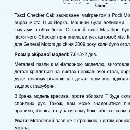
Опис
Таксі Checker Сab засноване іммігрантом з Росії М
образ міста Нью-Йорка. Машини були великими і 
смугами з обох боків. Останній таксі Marathon був
після чого Checker припинила випуск автомобілів. 
для General Motors до січня 2009 року, коли було ог
Розмір зібраної моделі
: 7.8×3×2 див.
Металеві пазли є мініатюрною моделлю, виготовлен
деталі кріпляться на листах нержавіючої сталі, об
дуже точному різанню всі деталі відмінно підходя
задирок і зазубрин.
Зібрана модель красива, проте збирати її буде скл
спритних рук. Також, вам може знадобитися пін
правило, зберігають у захисному боксі або за склом н
Увага!
Металевий пазл не є іграшкою, і дітям дошкіл
можна.