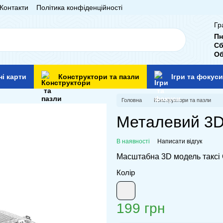
Контакти
Політика конфіденційності
Гр
Пн
Сб
Об
ні карти
Конструктори та пазли
Ігри та фокуси
Головна
Конструктори та пазли
Металевий 3D
В наявності
Написати відгук
Масштабна 3D модель таксі 
Колір
199 грн