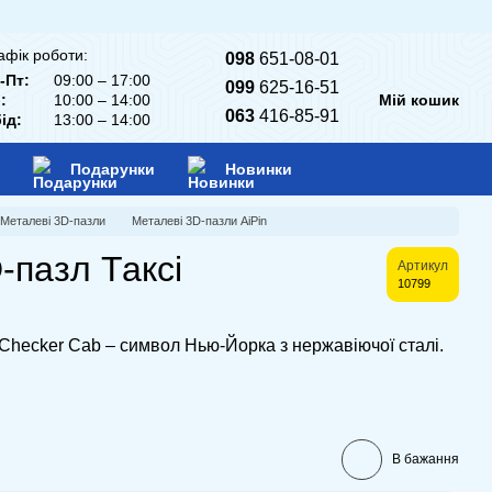
афік роботи:
098
651-08-01
-Пт:
09:00 – 17:00
099
625-16-51
:
10:00 – 14:00
Мій кошик
063
416-85-91
ід:
13:00 – 14:00
Подарунки
Новинки
Металеві 3D-пазли
Металеві 3D-пазли AiPin
-пазл Таксі
Артикул
10799
Checker Сab – символ Нью-Йорка з нержавіючої сталі.
В бажання