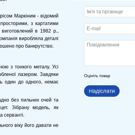
орісом Маркіним - відомий
просторими, з картатими
 виготовлений в 1982 р.,
Компанія виробляла деталі
олошено про банкрутство.
ою з тонкого металу. Усі
робленої лазером. Завдяки
Оцініть товар
ть один до одного, немає
Надіслати
адно без пильних очей та
цет. Зібрану модель, як
а серванті.
ьного віку його давати не