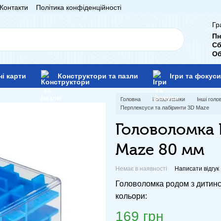
Контакти
Політика конфіденційності
Гр
Пн
Сб
Об
ні карти
Конструктори та пазли
Ігри та фокуси
Головна
Головоломки
Інші гол
Перплексуси та лабіринти 3D Maze
Головоломка 
Maze 80 мм
Немає в наявності
Написати відгук
Головоломка родом з дитинст
кольори:
169 грн