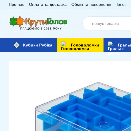
Про нас
Оплата та доставка
Обмін та повернення
Блог
Перейти до основного контенту
ПРАЦЮЄМО З 2013 РОКУ
Кубики Рубіка
Головоломки
Граль