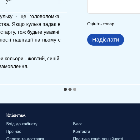
ульку - це головоломка,
Оцініть товар
тва. Якщо кулька падає в
старту, тож будьте уважні.
Надіслати
ості навігації на ньому є
и кольори - жовтий, синій,
 замовлення.
Клієнтам
Вхід до кабінету
Блог
Про нас
Контакти
Оплата та доставка
Політика конфіденційності