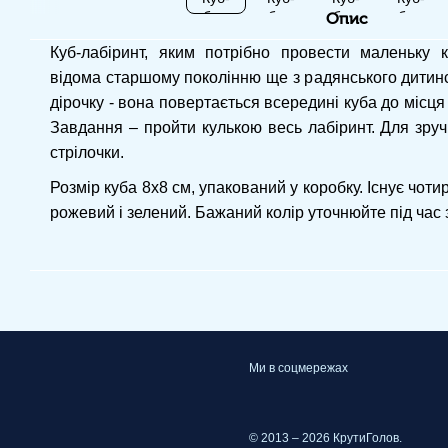
Опис
Куб-лабіринт, яким потрібно провести маленьку к
відома старшому поколінню ще з радянського дитинс
дірочку - вона повертається всередині куба до місця 
Завдання – пройти кулькою весь лабіринт. Для зручн
стрілочки.
Розмір куба 8х8 см, упакований у коробку. Існує чотир
рожевий і зелений. Бажаний колір уточнюйте під час
Ми в соцмережах
© 2013 – 2026 КрутиГолов.