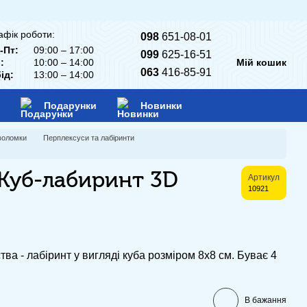
афік роботи:
098
651-08-01
-Пт:
09:00 – 17:00
099
625-16-51
:
10:00 – 14:00
Мій кошик
063
416-85-91
ід:
13:00 – 14:00
Подарунки
Новинки
оволомки
Перплексуси та лабіринти
Куб-лабиринт 3D
Артикул
10921
ва - лабіринт у вигляді куба розміром 8х8 см. Буває 4
В бажання