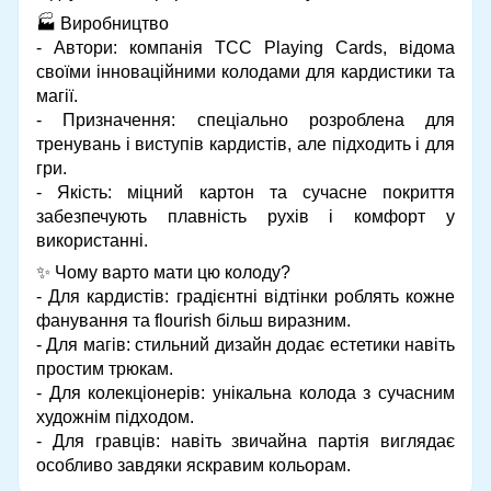
🏭 Виробництво
- Автори: компанія TCC Playing Cards, відома
своїми інноваційними колодами для кардистики та
магії.
- Призначення: спеціально розроблена для
тренувань і виступів кардистів, але підходить і для
гри.
- Якість: міцний картон та сучасне покриття
забезпечують плавність рухів і комфорт у
використанні.
✨ Чому варто мати цю колоду?
- Для кардистів: градієнтні відтінки роблять кожне
фанування та flourish більш виразним.
- Для магів: стильний дизайн додає естетики навіть
простим трюкам.
- Для колекціонерів: унікальна колода з сучасним
художнім підходом.
- Для гравців: навіть звичайна партія виглядає
особливо завдяки яскравим кольорам.