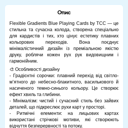
Опис
Flexible Gradients Blue Playing Cards by TCC — це
стильна та сучасна колода, створена спеціально
для кардистів і тих, хто цінує естетику плавних
кольорових переходів. Вона поєднує
мінімалістичний дизайн із преміальною якістю
друку, роблячи кожен рух рук видовищним і
гармонійним.
🎨 Особливості дизайну
- Градієнтні сорочки: плавний перехід від світло-
м’ятного до небесно-блакитного, василькового й
насиченого темно-синього кольору. Це створює
ефект хвиль та глибини.
- Мінімалізм: чистий і сучасний стиль без зайвих
деталей, що підкреслює рухи карт у просторі.
- Ритмічні елементи: на лицьових картах
використані стрічкові мотиви, які створюють
відчуття безперервності та потоку.