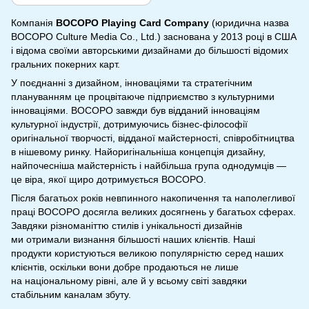
Компанія
BOCOPO Playing Card Company
(юридична назва
BOCOPO Culture Media Co., Ltd.) заснована у 2013 році в США
і відома своїми авторськими дизайнами до більшості відомих
гральних покерних карт.
У поєднанні з дизайном, інноваціями та стратегічним
плануванням це процвітаюче підприємство з культурними
інноваціями. BOCOPO завжди був відданий інноваціям
культурної індустрії, дотримуючись бізнес-філософії
оригінальної творчості, відданої майстерності, співробітництва
в нішевому ринку. Найоригінальніша концепція дизайну,
найпочесніша майстерність і найбільша група однодумців —
це віра, якої щиро дотримується BOCOPO.
Після багатьох років невпинного накопичення та наполегливої ​​
праці BOCOPO досягла великих досягнень у багатьох сферах.
Завдяки різноманіттю стилів і унікальності дизайнів
ми отримали визнання більшості наших клієнтів. Наші
продукти користуються великою популярністю серед наших
клієнтів, оскільки вони добре продаються не лише
на національному рівні, але й у всьому світі завдяки
стабільним каналам збуту.