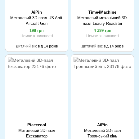
AiPin
Time4Machine
Металевий 3D-пазл US Anti-
Металевий механічний 3D-
Aircraft Gun
пазл Luxury Roadster
199 грн
4 399 грн
Немає в наявності
Немає в наявності
Дитячий вік
від 14 років
Дитячий вік
від 14 років
Piececool
AiPin
Металевий 3D-пазл
Металевий 3D-пазл
Екскаватор
Троянський кінь