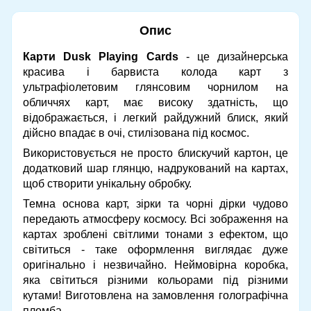
Опис
Карти Dusk Playing Cards
- це дизайнерська
красива і барвиста колода карт з
ультрафіолетовим глянсовим чорнилом на
обличчях карт, має високу здатність, що
відображається, і легкий райдужний блиск, який
дійсно впадає в очі, стилізована під космос.
Використовується не просто блискучий картон, це
додатковий шар глянцю, надрукований на картах,
щоб створити унікальну обробку.
Темна основа карт, зірки та чорні дірки чудово
передають атмосферу космосу. Всі зображення на
картах зроблені світлими тонами з ефектом, що
світиться - таке оформлення виглядає дуже
оригінально і незвичайно. Неймовірна коробка,
яка світиться різними кольорами під різними
кутами! Виготовлена ​​на замовлення голографічна
пломба.