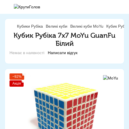
Кубики Рубіка
Великі куби
Великі куби MoYu
Кубик Рубі
Кубик Рубіка 7x7 MoYu GuanFu
Білий
Немає в наявності
Написати відгук
−92%
Акція