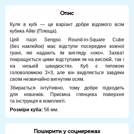
Опис
Куля в кубі — це варіант добре відомого всім
кубика Айві (Плюща).
Цей пазл Sengso Round-in-Square Cube
(без наклейок) має відступи посередині кожної
грані, які надають їм вигляду «око». Захват
покращується цими відступами як на високій, так і
на низькій швидкостях. Куб є типовою
головоломкою 3×3, але він виділяється завдяки
своїм незвичайно вигнутим осям.
Збирається інтуїтивно, тому добре підходить
для новачків. Приємна глянцева поверхня
та інструкція в комплекті.
Розміри куба:
56 мм.
Поширити у соцмережах