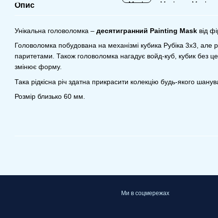
Опис
Унікальна головоломка –
десятигранний Painting Mask
від фі
Головоломка побудована на механізмі кубика Рубіка 3х3, але 
паритетами. Також головоломка нагадує войд-куб, кубик без це
змінює форму.
Така рідкісна річ здатна прикрасити колекцію будь-якого шану
Розмір близько 60 мм.
Ми в соцмережах