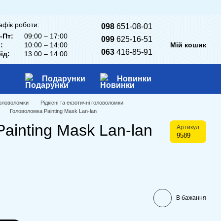
афік роботи:
098
651-08-01
-Пт:
09:00 – 17:00
099
625-16-51
:
10:00 – 14:00
Мій кошик
063
416-85-91
ід:
13:00 – 14:00
Подарунки
Новинки
головоломки
Рідкісні та екзотичні головоломки
Головоломка Painting Mask Lan-lan
ainting Mask Lan-lan
Артикул
9589
В бажання