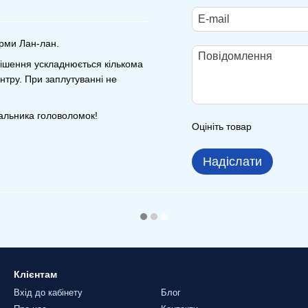
рми Лан-лан.
рішення ускладнюється кількома
нтру. При заплутуванні не
вальника головоломок!
Оцініть товар
Надіслати
Клієнтам
Вхід до кабінету
Блог