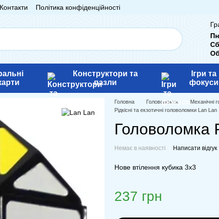
Контакти
Політика конфіденційності
Гр
Пн
Сб
Об
ральні
Конструктори та
Ігри та
карти
пазли
фокуси
Головна
Головоломки
Механічні 
Рідкісні та екзотичні головоломки Lan Lan
Головоломка P
Немає в наявності
Написати відгук
Нове втілення кубика 3х3
237 грн