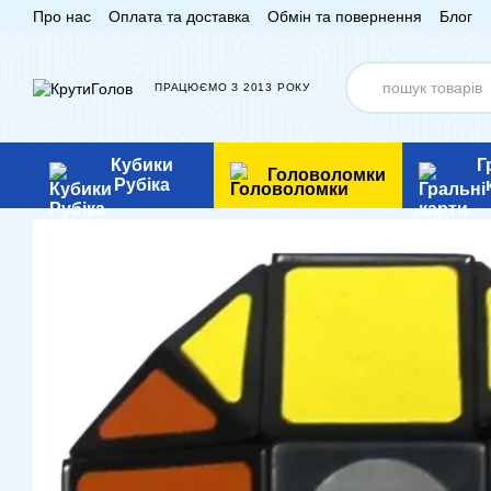
Про нас
Оплата та доставка
Обмін та повернення
Блог
Перейти до основного контенту
ПРАЦЮЄМО З 2013 РОКУ
Кубики
Г
Головоломки
Рубіка