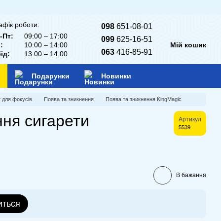
афік роботи:
098
651-08-01
-Пт:
09:00 – 17:00
099
625-16-51
:
10:00 – 14:00
Мій кошик
063
416-85-91
ід:
13:00 – 14:00
Подарунки
Новинки
т для фокусів
Поява та зникнення
Поява та зникнення KingMagic
ня сигарети
Артикул
5539
В бажання
иться