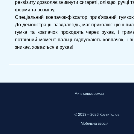
реквізиту дозволяє зникнути сигареті, олівцю, ручці
форми та розміру.
Спеціальний ковпачок-фіксатор прив'язаний гумкою
До демонстрації, заздалегідь, маг приколює цю шпиль
гумка та ковпачок проходять через рукав, і трим
потрібний момент пальці відпускають ковпачок, і в
зникає, ховається в рукав!
Ми в соцмережах
© 2013 – 2026 КрутиГолов.
Мобільна версія