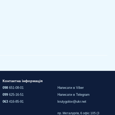
Контактна інформація
098
651-08-01
Написати в Viber
099
625-16-51
Написати в Telegram
063
416-85-91
krutygolov@ukr.net
пр. Металургів, 6 офіс 105 (3