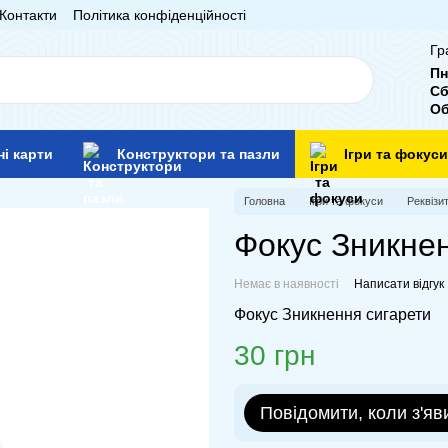
Контакти
Політика конфіденційності
Гр
Пн
Сб
Об
ні карти
Конструктори та пазли
Ігри та фокуси
Головна
Ігри та фокуси
Реквізи
Фокус Зникнен
Немає в наявності
Написати відгук
Фокус Зникнення сигарети
30 грн
Повідомити, коли з'яв