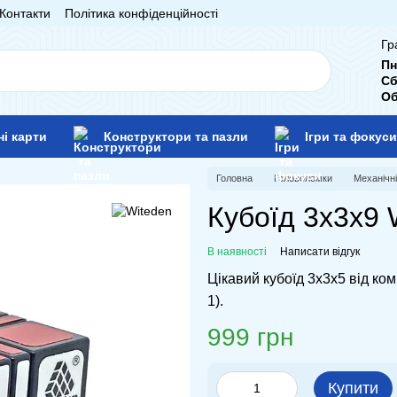
Контакти
Політика конфіденційності
Гр
Пн
Сб
Об
ні карти
Конструктори та пазли
Ігри та фокуси
Головна
Головоломки
Механічн
Кубоїд 3x3x9 
В наявності
Написати відгук
Цікавий кубоїд 3x3x5 від ко
1).
999 грн
Купити