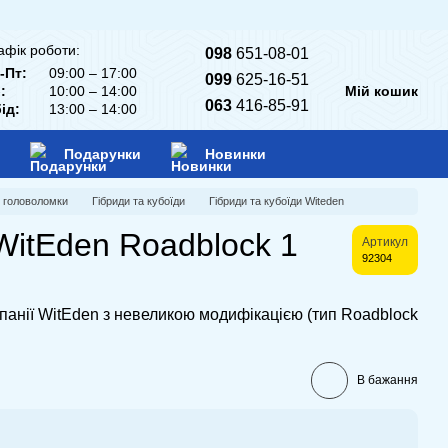
афік роботи:
098
651-08-01
-Пт:
09:00 – 17:00
099
625-16-51
:
10:00 – 14:00
Мій кошик
063
416-85-91
ід:
13:00 – 14:00
Подарунки
Новинки
і головоломки
Гібриди та кубоїди
Гібриди та кубоїди Witeden
WitEden Roadblock 1
Артикул
92304
мпанії WitEden з невеликою модифікацією (тип Roadblock
В бажання