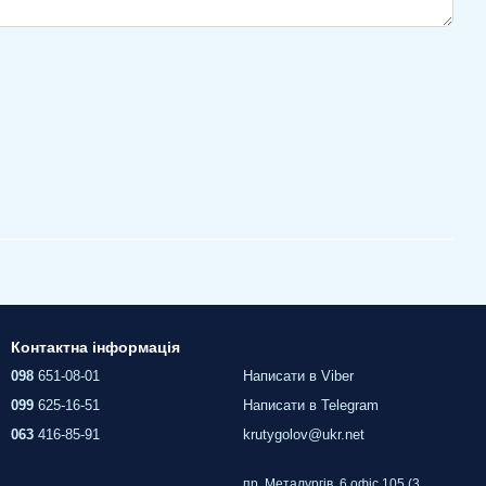
Контактна інформація
098
651-08-01
Написати в Viber
099
625-16-51
Написати в Telegram
063
416-85-91
krutygolov@ukr.net
пр. Металургів, 6 офіс 105 (3