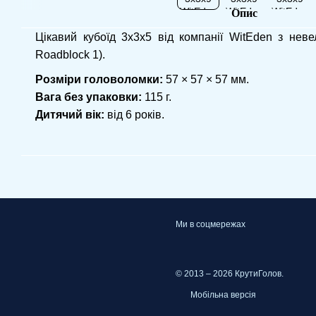
Опис
Цікавий кубоїд 3x3x5 від компанії WitEden з нев
Roadblock 1).
Розміри головоломки:
57 × 57 × 57 мм.
Вага без упаковки:
115 г.
Дитячий вік:
від 6 років.
Ми в соцмережах
© 2013 – 2026 КрутиГолов.
Мобільна версія