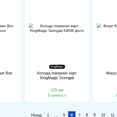
KingMagic
ower Box
Колода покерних карт
Фокус
KingMagic Svengali
129 грн
В наявності
Назад
1
...
5
6
7
8
9
10
11