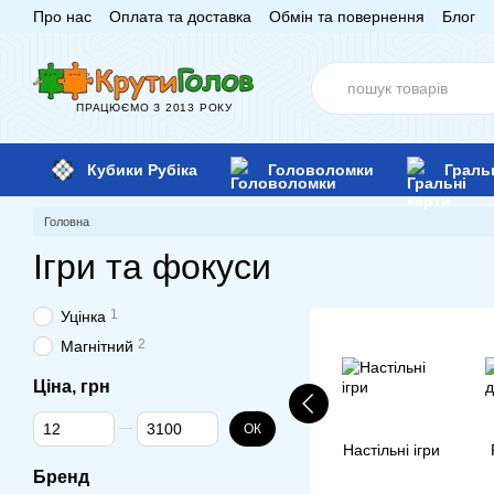
Про нас
Оплата та доставка
Обмін та повернення
Блог
Перейти до основного контенту
ПРАЦЮЄМО З 2013 РОКУ
Кубики Рубіка
Головоломки
Граль
Головна
Ігри та фокуси
1
Уцінка
2
Магнітний
Ціна, грн
Від Ціна, грн
До Ціна, грн
ОК
Настільні ігри
Бренд