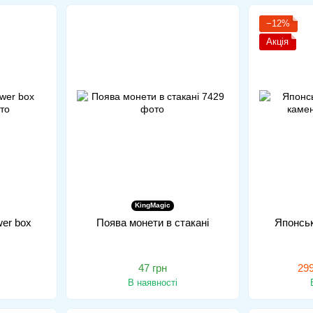
−12%
Акція
KingMagic
wer box
Поява монети в стакані
Японськ
47 грн
299
В наявності