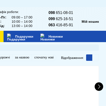
афік роботи:
098
651-08-01
-Пт:
09:00 – 17:00
099
625-16-51
:
10:00 – 14:00
Мій кошик
063
416-85-91
ід:
13:00 – 14:00
Подарунки
Новинки
дорожчі
за назвою
спочатку нові
Відображення: