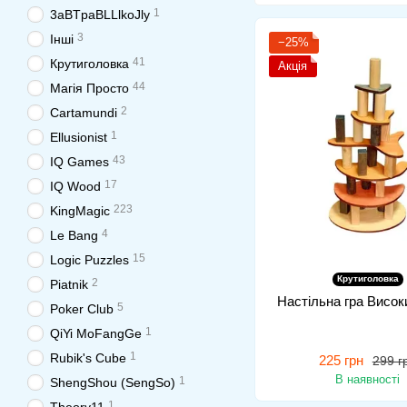
1
3aBTpaBLLlkoJly
3
Інші
−25%
41
Крутиголовка
Акція
44
Магія Просто
2
Cartamundi
1
Ellusionist
43
IQ Games
17
IQ Wood
223
KingMagic
4
Le Bang
15
Logic Puzzles
Крутиголовка
2
Piatnik
Настільна гра Висок
5
Poker Club
1
QiYi MoFangGe
1
Rubik's Cube
225 грн
299 г
В наявності
1
ShengShou (SengSo)
1