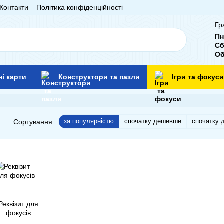
Контакти
Політика конфіденційності
Гр
Пн
Сб
Об
ні карти
Конструктори та пазли
Ігри та фокуси
за популярністю
спочатку дешевше
спочатку 
Сортування:
Реквізит для
фокусів