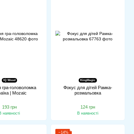
IQ Wood
KingMagic
 гра-головоломка
Фокус для дітей Рамка-
аїка | Mozaic
розмальовка
193 грн
124 грн
В наявності
В наявності
−14%