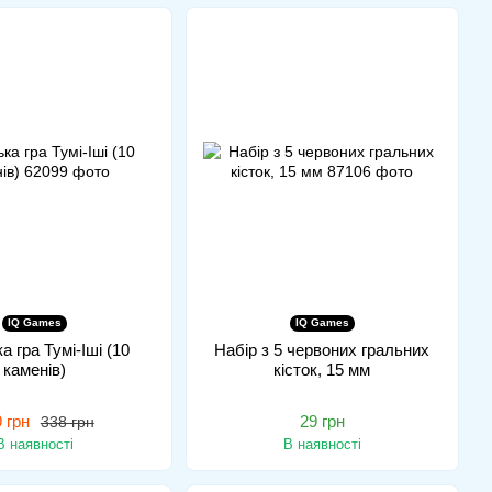
IQ Games
IQ Games
а гра Тумі-Іші (10
Набір з 5 червоних гральних
каменів)
кісток, 15 мм
 грн
29 грн
338 грн
В наявності
В наявності