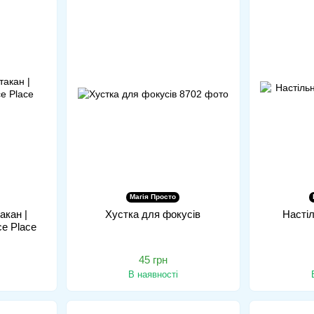
Магія Просто
акан |
Хустка для фокусів
Настіл
ce Place
45 грн
В наявності