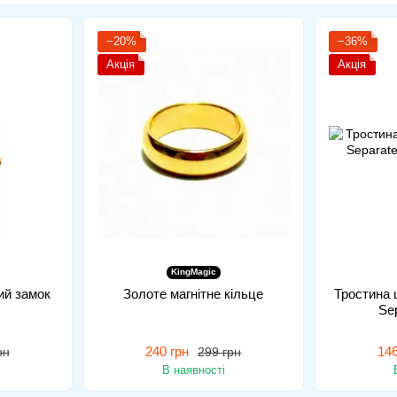
−20%
−36%
Акція
Акція
KingMagic
ий замок
Золоте магнітне кільце
Тростина 
Se
240 грн
146
рн
299 грн
В наявності