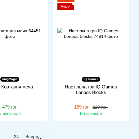
Акція
KingMagic
IQ Games
 Ковтання меча
Настільна гра IQ Games
Lonpos Blocks
479 грн
189 грн
219 грн
В наявності
В наявності
...
24
Вперед