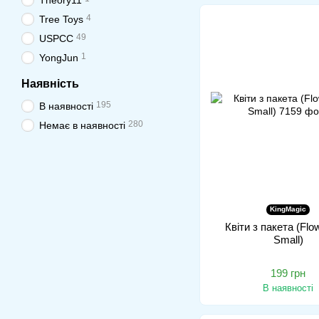
Theory11
4
Tree Toys
49
USPCC
1
YongJun
Наявність
195
В наявності
280
Немає в наявності
KingMagic
Квіти з пакета (Flo
Small)
199 грн
В наявності