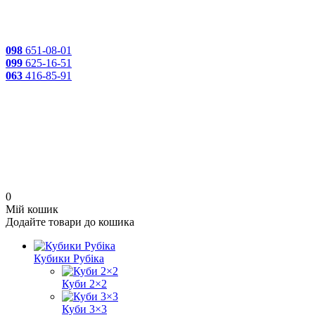
098
651-08-01
099
625-16-51
063
416-85-91
0
Мій кошик
Додайте товари до кошика
Кубики Рубіка
Куби 2×2
Куби 3×3