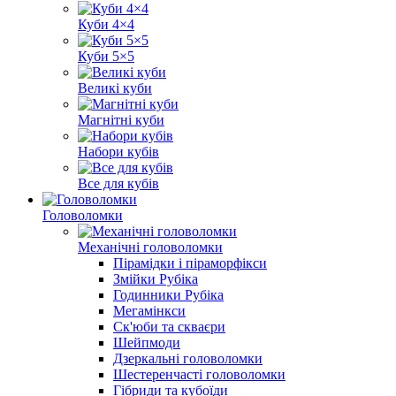
Куби 4×4
Куби 5×5
Великі куби
Магнітні куби
Набори кубів
Все для кубів
Головоломки
Механічні головоломки
Пірамідки і піраморфікси
Змійки Рубіка
Годинники Рубіка
Мегамінкси
Ск'юби та скваєри
Шейпмоди
Дзеркальні головоломки
Шестеренчасті головоломки
Гібриди та кубоїди