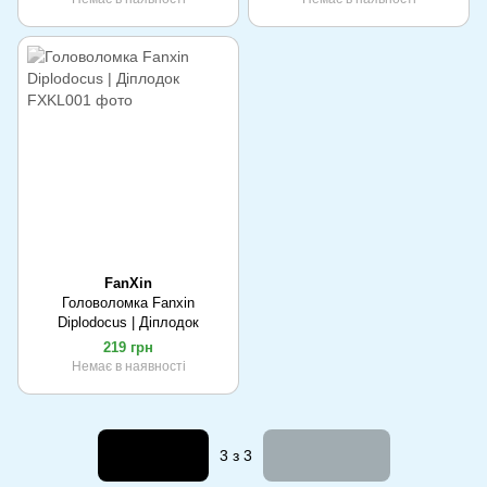
FanXin
Головоломка Fanxin
Diplodocus | Діплодок
219 грн
Немає в наявності
Назад
Вперед
3
з 3