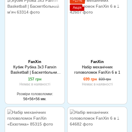
−17%
Акція
FanXin
FanXin
Кубик Рубіка 3x3 Fanxin
Набір механічних
Basketball | Баскетбольний
головоломок FanXin 6 в 1
м'яч
157 грн
699 грн
839 грн
Немає в наявності
Немає в наявності
Розміри головоломки
56×56×56 мм.