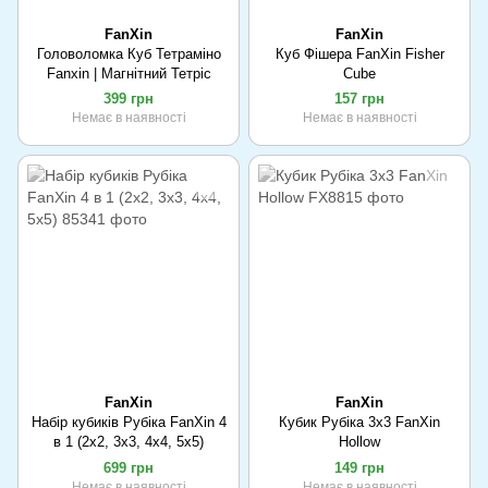
FanXin
FanXin
Головоломка Куб Тетраміно
Куб Фішера FanXin Fisher
Fanxin | Магнітний Тетріс
Cube
399 грн
157 грн
Немає в наявності
Немає в наявності
FanXin
FanXin
Набір кубиків Рубіка FanXin 4
Кубик Рубіка 3х3 FanXin
в 1 (2x2, 3x3, 4x4, 5x5)
Hollow
699 грн
149 грн
Немає в наявності
Немає в наявності