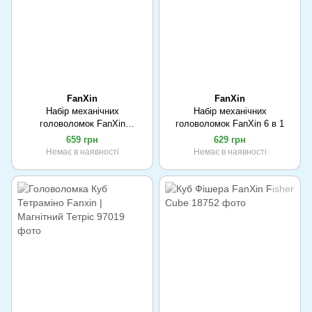
FanXin
FanXin
Набір механічних
Набір механічних
головоломок FanXin
головоломок FanXin 6 в 1
«Екзотика»
659 грн
629 грн
Немає в наявності
Немає в наявності